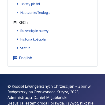
Teksty pieśni
Nauczanie/Teologia
KECh
Rozwinięcie nazwy
Historia kościoła
Statut
English
© Kościół Ewangelicznych Chrześcijan – Zbór w
Bydgoszczy na Czerwonego Krzyża, 2023,
Administracja: Daniel M. Jabłoński
„Jezus: Ja jestem droga i prawda, i żywot, nikt nie