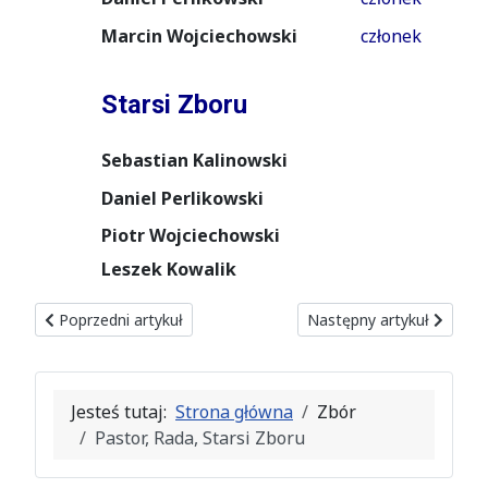
Marcin Wojciechowski
członek
Starsi Zboru
Sebastian Kalinowski
Daniel Perlikowski
Piotr Wojciechowski
Leszek Kowalik
Poprzedni artykuł: Uchwały zboru
Następny artykuł: Histor
Poprzedni artykuł
Następny artykuł
Jesteś tutaj:
Strona główna
Zbór
Pastor, Rada, Starsi Zboru