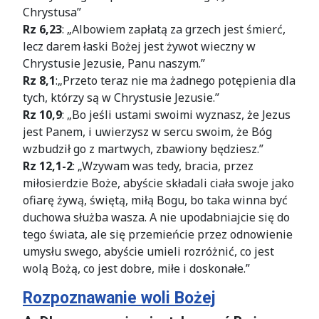
Chrystusa”
Rz 6,23
: „Albowiem zapłatą za grzech jest śmierć,
lecz darem łaski Bożej jest żywot wieczny w
Chrystusie Jezusie, Panu naszym.”
Rz 8,1
:„Przeto teraz nie ma żadnego potępienia dla
tych, którzy są w Chrystusie Jezusie.”
Rz 10,9
: „Bo jeśli ustami swoimi wyznasz, że Jezus
jest Panem, i uwierzysz w sercu swoim, że Bóg
wzbudził go z martwych, zbawiony będziesz.”
Rz 12,1-2
: „Wzywam was tedy, bracia, przez
miłosierdzie Boże, abyście składali ciała swoje jako
ofiarę żywą, świętą, miłą Bogu, bo taka winna być
duchowa służba wasza. A nie upodabniajcie się do
tego świata, ale się przemieńcie przez odnowienie
umysłu swego, abyście umieli rozróżnić, co jest
wolą Bożą, co jest dobre, miłe i doskonałe.”
Rozpoznawanie woli Bożej