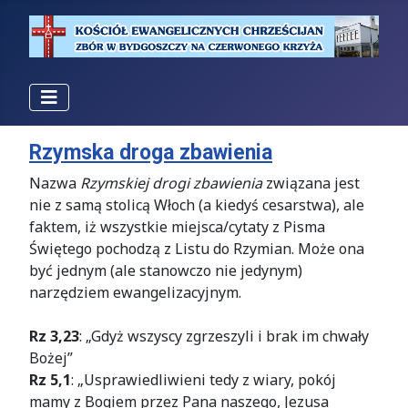
Rzymska droga zbawienia
Nazwa
Rzymskiej drogi zbawienia
związana jest
nie z samą stolicą Włoch (a kiedyś cesarstwa), ale
faktem, iż wszystkie miejsca/cytaty z Pisma
Świętego pochodzą z Listu do Rzymian. Może ona
być jednym (ale stanowczo nie jedynym)
narzędziem ewangelizacyjnym.
Rz 3,23
: „Gdyż wszyscy zgrzeszyli i brak im chwały
Bożej”
Rz 5,1
: „Usprawiedliwieni tedy z wiary, pokój
mamy z Bogiem przez Pana naszego, Jezusa