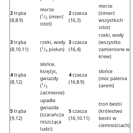
morze
morze
2
trąba
2
czasza
(śmierć
1
(
/
śmierć
3
(8,8.9)
(16,3)
wszystkich
istot)
istot)
rzeki, wody
3
trąba
rzeki, wody
3
czasza
(wszystko
1
(8,10.11)
(
/
piołun)
(16,4)
zamienione w
3
krew)
słońce,
księżyc,
słońce
4
trąba
4
czasza
gwiazdy
(moc palenia
(8,12)
(16,8.9)
1
(
/
żarem)
3
zaćmienie)
upadła
tron bestii
gwiazda
5
trąba
5
czasza
(królestwo
(szarańcza
(9,12)
(16,10.11)
bestii w
niszcząca
ciemnościach)
ludzi)