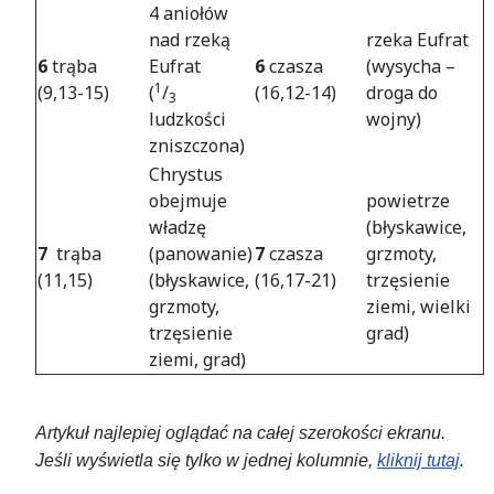
4 aniołów
nad rzeką
rzeka Eufrat
6
trąba
Eufrat
6
czasza
(wysycha –
1
(9,13-15)
(
/
(16,12-14)
droga do
3
ludzkości
wojny)
zniszczona)
Chrystus
obejmuje
powietrze
władzę
(błyskawice,
7
trąba
(panowanie)
7
czasza
grzmoty,
(11,15)
(błyskawice,
(16,17-21)
trzęsienie
grzmoty,
ziemi, wielki
trzęsienie
grad)
ziemi, grad)
Artykuł najlepiej oglądać na całej szerokości ekranu.
Jeśli wyświetla się tylko w jednej kolumnie,
kliknij tutaj
.