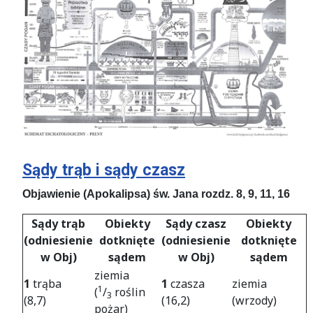
Sądy trąb i sądy czasz
Objawienie (Apokalipsa) św. Jana rozdz. 8, 9, 11, 16
Sądy trąb
Obiekty
Sądy czasz
Obiekty
(odniesienie
dotknięte
(odniesienie
dotknięte
w Obj)
sądem
w Obj)
sądem
ziemia
1
trąba
1
czasza
ziemia
1
(
/
roślin
3
(8,7)
(16,2)
(wrzody)
pożar)