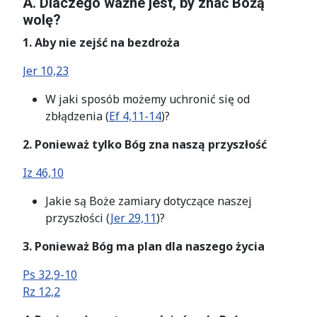
A. Dlaczego ważne jest, by znać Bożą
wolę?
1. Aby nie zejść na bezdroża
Jer 10,23
W jaki sposób możemy uchronić się od
zbłądzenia (
Ef 4,11-14
)?
2. Ponieważ tylko Bóg zna naszą przyszłość
Iz 46,10
Jakie są Boże zamiary dotyczące naszej
przyszłości (
Jer 29,11
)?
3. Ponieważ Bóg ma plan dla naszego życia
Ps 32,9-10
Rz 12,2