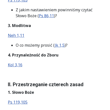
Ps 119,105
Z jakim nastawieniem powinniśmy czytać
Słowo Boże (
Ps 86,11
)?
3. Modlitwa
Neh 1,11
O co możemy prosić (
Jk 1,5
)?
4. Przynależność do Zboru
Kol 3,16
II. Przestrzeganie czterech zasad
1. Słowo Boże
Ps 119,105