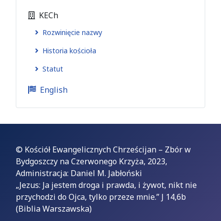
KECh
Rozwinięcie nazwy
Historia kościoła
Statut
English
© Kościół Ewangelicznych Chrześcijan – Zbór w
Bydgoszczy na Czerwonego Krzyża, 2023,
Administracja: Daniel M. Jabłoński
„Jezus: Ja jestem droga i prawda, i żywot, nikt nie
przychodzi do Ojca, tylko przeze mnie.” J 14,6b
(Biblia Warszawska)