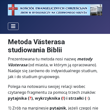
Metoda Västerasa
studiowania Biblii
Prezentowana tu metoda nosi nazwę
metody
Västerasa
(od miasta, w którym ją opracowano).
Nadaje się zarówno do indywidualnego studium,
jak i do studium grupowego.
Polega na notowaniu swojej relacji wobec
czytanego fragmentu za pomocą trzech znaków:
pytajnika (
?
), wykrzyknika (
!
) i strzałki
(
↑
)
.
1) Zrób na marginesie
pytajnik
, jeżeli czegoś nie