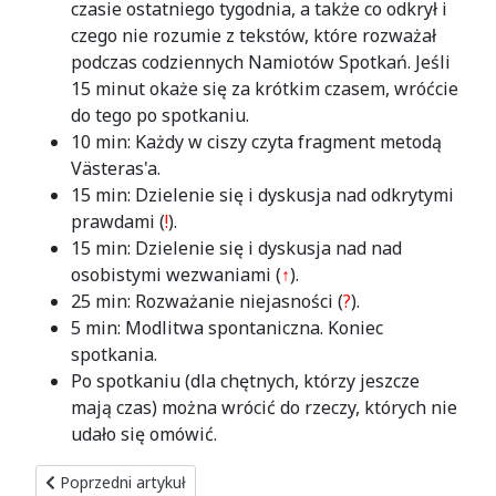
czasie ostatniego tygodnia, a także co odkrył i
czego nie rozumie z tekstów, które rozważał
podczas codziennych Namiotów Spotkań. Jeśli
15 minut okaże się za krótkim czasem, wróćcie
do tego po spotkaniu.
10 min: Każdy w ciszy czyta fragment metodą
Västeras'a.
15 min: Dzielenie się i dyskusja nad odkrytymi
prawdami (
!
).
15 min: Dzielenie się i dyskusja nad nad
osobistymi wezwaniami (
↑
).
25 min: Rozważanie niejasności (
?
).
5 min: Modlitwa spontaniczna. Koniec
spotkania.
Po spotkaniu (dla chętnych, którzy jeszcze
mają czas) można wrócić do rzeczy, których nie
udało się omówić.
Poprzedni artykuł: Ziemia zadrżała i zatrzęsła się
Poprzedni artykuł