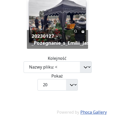
20230127_-
_Pozegnanie_s_Emilii_Jastrzebskiej
Kolejność
Pokaż
Powered by
Phoca Gallery